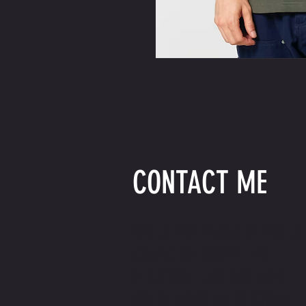
CONTACT ME
HEB JE EEN VRAAG OF ZOU JE
GRAAG EEN BESTELLING
PLAATSEN. LAAT DAN HIER
EEN BERICHT NA OF STUUR