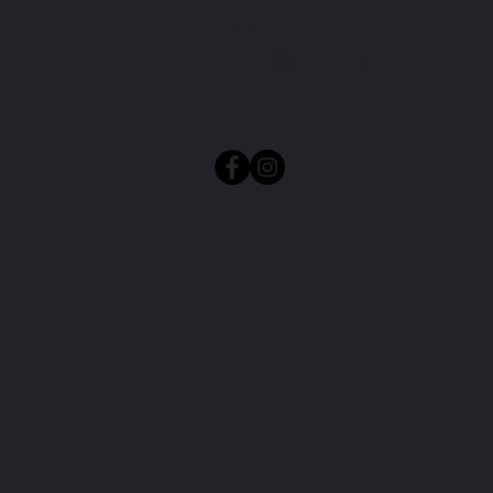
EEN MAIL NAAR
SALES@KOPPNBERG.BE