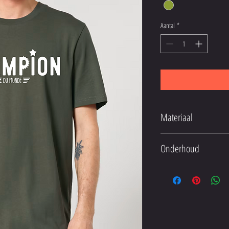
Aantal
*
Materiaal
100% katoen
Onderhoud
Wassen tot een temperatuur 
Niet heet strijken, d.w.z. to
Niet rechtstreeks op de bedruk
Niet in de droogtrommel.
Het kledingstuk mag niet wor
alleen mogen worden gewasse