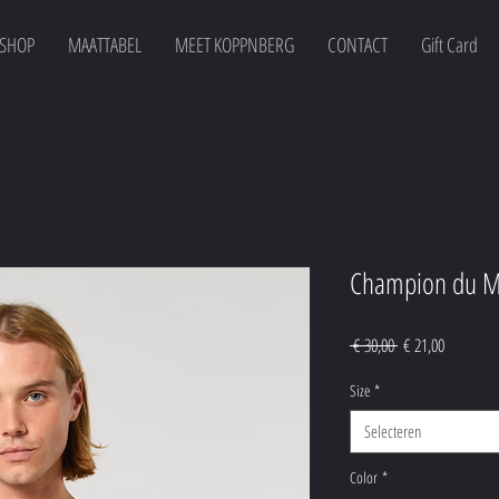
SHOP
MAATTABEL
MEET KOPPNBERG
CONTACT
Gift Card
Champion du 
Normale
Verkooppr
 € 30,00 
€ 21,00
prijs
Size
*
Selecteren
Color
*