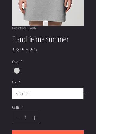
Productcode: DW004
Flandrienne summer
Normale
Verkoopprijs
 € 35,95 
€ 25,17
prijs
Color
*
Size
*
Aantal
*