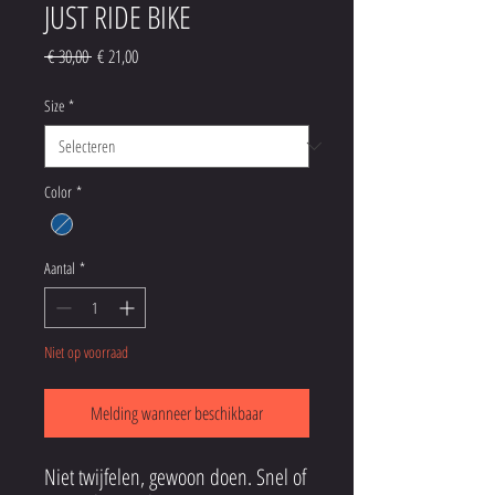
JUST RIDE BIKE
Normale
Verkoopprijs
 € 30,00 
€ 21,00
prijs
Size
*
Color
*
Aantal
*
Niet op voorraad
Melding wanneer beschikbaar
Niet twijfelen, gewoon doen. Snel of