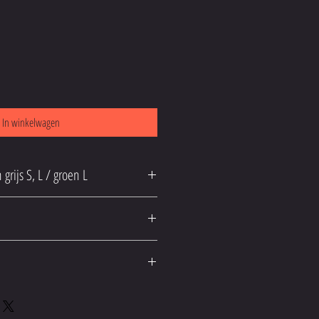
In winkelwagen
Direct beschikbaar in grijs S, L / groen L
van 30°C in een normale wascyclus.
t maximaal 110°C.