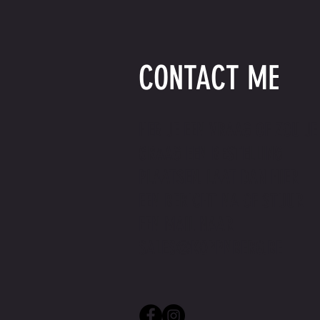
CONTACT ME
HEB JE EEN VRAAG OF ZOU JE
GRAAG EEN BESTELLING
PLAATSEN. LAAT DAN HIER
EEN BERICHT NA OF STUUR
EEN MAIL NAAR
SALES@KOPPNBERG.BE