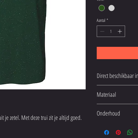
Aantal
*
Laatste stuks
Materiaal
-niet meer te bestellen
100% katoen
Onderhoud
 je zetel. Met deze trui zit je altijd goed.
Wassen tot een temperatuur 
Niet heet strijken, d.w.z. to