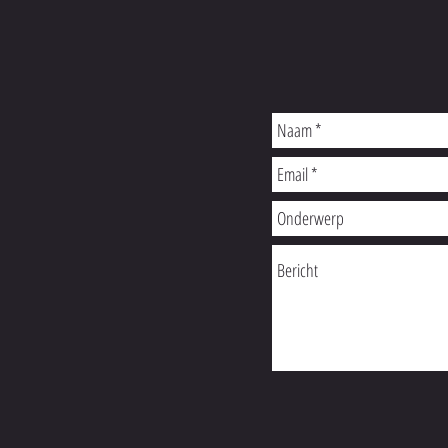
Niet rechtstreeks op de bedruk
Niet in de droogtrommel.
Het kledingstuk mag niet wor
alleen mogen worden gewasse
was.