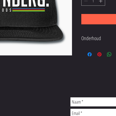
Onderhoud
Wassen tot een temperatuur 
Het kledingstuk mag niet wor
alleen mogen worden gewasse
was.