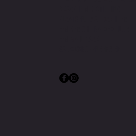
GRAAG EEN BESTELLING
PLAATSEN. LAAT DAN HIER
EEN BERICHT NA OF STUUR
EEN MAIL NAAR
SALES@KOPPNBERG.BE