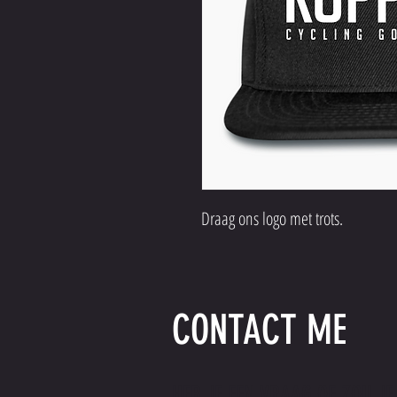
Draag ons logo met trots.
CONTACT ME
HEB JE EEN VRAAG OF ZOU JE