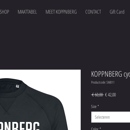
SHOP
MAATTABEL
MEET KOPPNBERG
CONTACT
Gift Card
KOPPNBERG cyc
Productcode: SM011
Normale
Verkooppr
 € 60,00 
€ 42,00
prijs
Size
*
Selecteren
Color
*