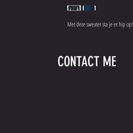
Met deze sweater sta je er hip op
CONTACT ME
HEB JE EEN VRAAG OF ZOU JE
GRAAG EEN BESTELLING
PLAATSEN. LAAT DAN HIER
EEN BERICHT NA OF STUUR
EEN MAIL NAAR
SALES@KOPPNBERG.BE