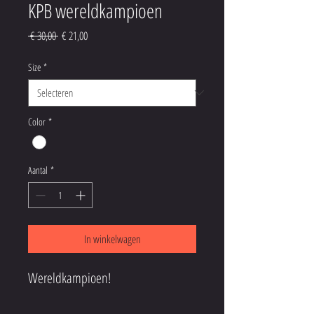
KPB wereldkampioen
Normale
Verkoopprijs
 € 30,00 
€ 21,00
prijs
Size
*
Color
*
Aantal
*
In winkelwagen
Wereldkampioen!