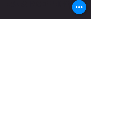
NAAR
SALES@KOPPNBERG.BE
Verzenden