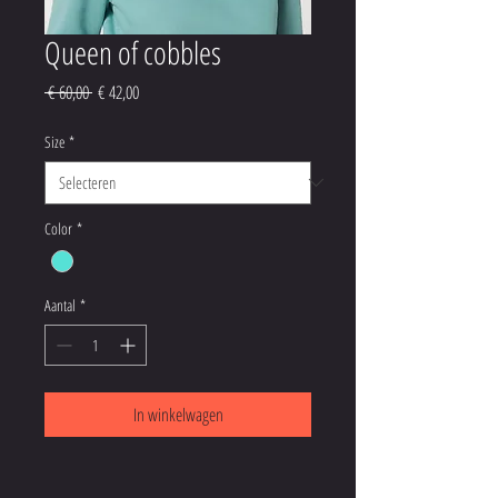
Queen of cobbles
Normale
Verkoopprijs
 € 60,00 
€ 42,00
prijs
Size
*
Color
*
Aantal
*
In winkelwagen