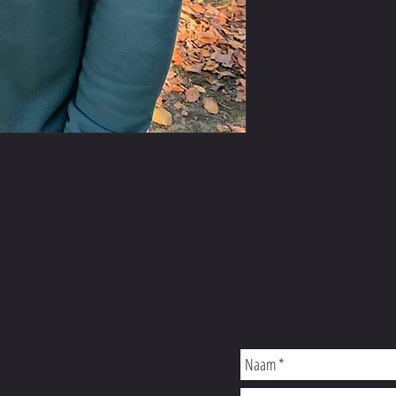
alleen mogen worden gewasse
was.