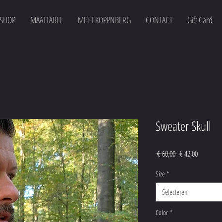
SHOP
MAATTABEL
MEET KOPPNBERG
CONTACT
Gift Card
Sweater Skull
Normale
Verkooppr
 € 60,00 
€ 42,00
prijs
Size
*
Selecteren
Color
*