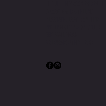
HEB JE EEN VRAAG OF ZOU JE
GRAAG EEN BESTELLING
PLAATSEN. LAAT DAN HIER
EEN BERICHT NA OF STUUR
EEN MAIL NAAR
SALES@KOPPNBERG.BE