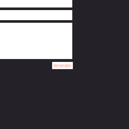
Verzenden
©2017 KOPPNBERG CYCLING GOODS