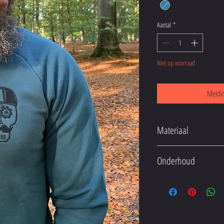
Aantal
*
Niet op voorraad
Meldi
Materiaal
85% bio-katoen - 15% poly
Onderhoud
Wassen tot een temperatuur 
Niet heet strijken, d.w.z. to
Niet rechtstreeks op de bedruk
Niet in de droogtrommel.
Het kledingstuk mag niet wor