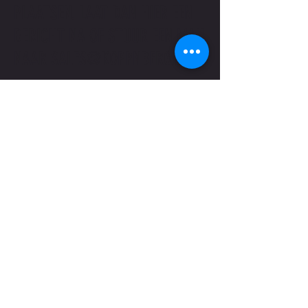
fijne was.
PLAATSEN. LAAT DAN HIER EEN
BERICHT NA OF STUUR EEN MAIL
NAAR
SALES@KOPPNBERG.BE