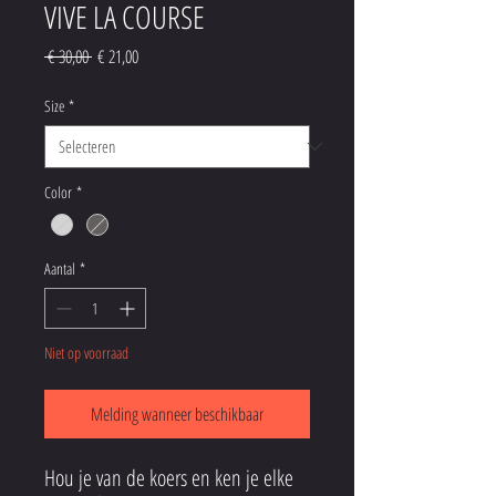
VIVE LA COURSE
Normale
Verkoopprijs
 € 30,00 
€ 21,00
prijs
Size
*
Color
*
Aantal
*
Niet op voorraad
Melding wanneer beschikbaar
Hou je van de koers en ken je elke