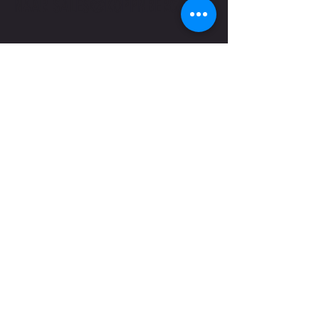
NAAR
SALES@KOPPNBERG.BE
Verzenden