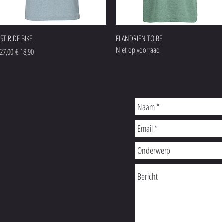
Snel overzicht
Snel overzicht
UST RIDE BIKE
FLANDRIEN TO BE
Niet op voorraad
rmale prijs
Verkoopprijs
 27,00
€ 18,90