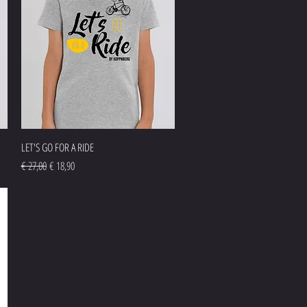
Snel overzicht
LET'S GO FOR A RIDE
Normale prijs
Verkoopprijs
€ 27,00
€ 18,90